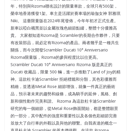
年，特別與Rizoma聯名設計的限量車款，全球只有500架，
榮幸地香港獲發1架。車主是活躍於賽車場的瑜伽女神 郭雅琪
Niki。 這臺限量版在2024年尾發佈，今年年初才正式生產。
新車以啞白襯黑並以金屬玫瑰色細節點綴，整體十分優雅高
貴。 大家都知道Rizoma是 Scrambler的長期合作夥伴，只要
有改裝部品，就必定有Rizoma的產品。兩者幾乎是一種共生
關係，而今次開發Scrambler Ducati 10° Anniversario
Rizoma限量版，Rizoma的參與程度比以往更高。
Scrambler Ducati 10° Anniversario Rizoma 版是真正的
Ducati 收藏品，限量 500 輛，進一步推動了Land of Joy的精
神。這款杜卡迪Scrambler 拒絕標籤和分類，其色彩優雅而
精緻，並透過Metal Rose 細節增強，就像一件真正的藝術
品，預示著未來的趨勢和線條，成為騎手的延伸，風格、創
新和個性動作完美和諧。 Rizoma 為這款杜卡迪Scrambler
研究的每一個細節，從Metal Rose飾面開始，都是整體願景
的一部分，其中配件的強度和重要性以及各個色彩細節完善
並放大了自行車的外觀以及與他的聯繫。自我表達的概念一
直是杜卡迪 Scrambler 的基本價值觀，在這款 Rizoma