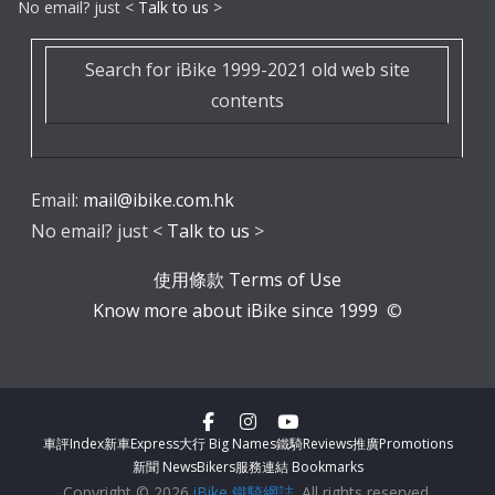
No email? just <
Talk to us
>
Search for iBike 1999-2021 old web site
contents
Email:
mail@ibike.com.hk
No email? just <
Talk to us
>
使用條款 Terms of Use
Know more about iBike since 1999
©
車評Index
新車Express
大行 Big Names
鐵騎Reviews
推廣Promotions
新聞 News
Bikers服務
連結 Bookmarks
Copyright © 2026
iBike 鐵騎網誌
. All rights reserved.