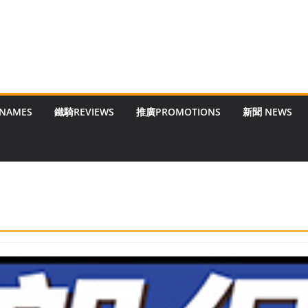
 NAMES
鐵騎REVIEWS
推廣PROMOTIONS
新聞 NEWS