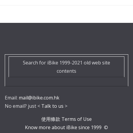
Search for iBike 1999-2021 old web site
contents
Email:
mail@ibike.com.hk
No email? just <
Talk to us
>
使用條款 Terms of Use
Know more about iBike since 1999
©