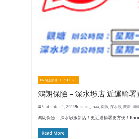
06 騎士服務 FOR BIKERS
鴻朗保險 – 深水埗店 近運輸署更方便
September 1, 2025
racing max
,
保險
,
深水埗
,
觀塘
,
運
鴻朗保險 – 深水埗搬新店！更近運輸署更方便！Racing Ma
Read More