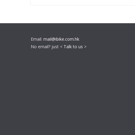
Email:
mail@ibike.com.hk
No email? just <
Talk to us
>