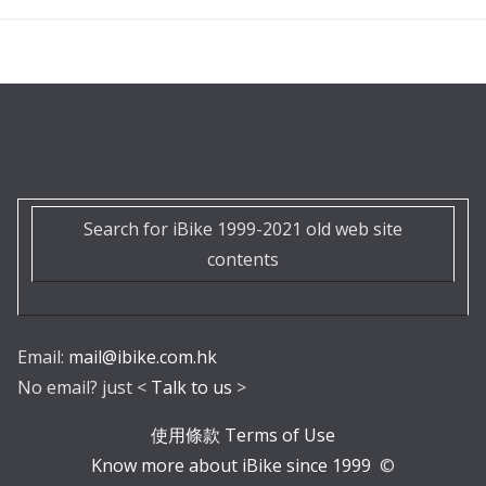
Search for iBike 1999-2021 old web site
contents
Email:
mail@ibike.com.hk
No email? just <
Talk to us
>
使用條款 Terms of Use
Know more about iBike since 1999
©