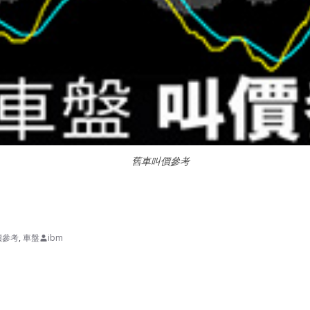
舊車叫價參考
價參考
,
車盤
ibm