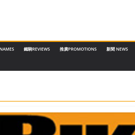
 NAMES
鐵騎REVIEWS
推廣PROMOTIONS
新聞 NEWS