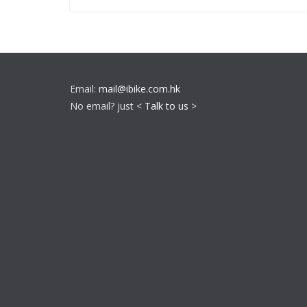
Email:
mail@ibike.com.hk
No email? just <
Talk to us
>