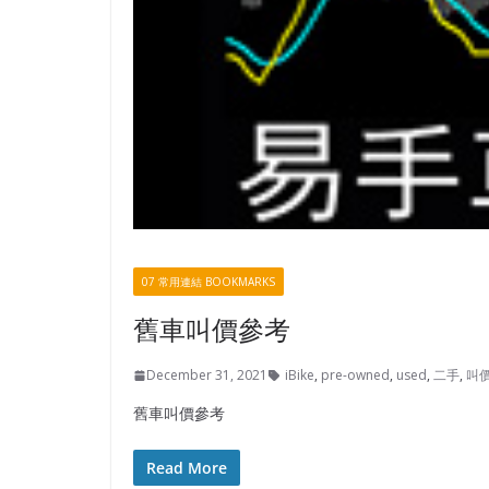
07 常用連結 BOOKMARKS
舊車叫價參考
December 31, 2021
iBike
,
pre-owned
,
used
,
二手
,
叫
舊車叫價參考
Read More