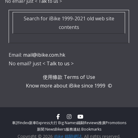
No email? just <
Talk to us
>
Search for iBike 1999-2021 old web site
contents
Email:
mail@ibike.com.hk
No email? just <
Talk to us
>
使用條款 Terms of Use
Know more about iBike since 1999
©
車評Index
新車Express
大行 Big Names
鐵騎Reviews
推廣Promotions
新聞 News
Bikers服務
連結 Bookmarks
Copyright © 2026
iBike 鐵騎網誌
. All rights reserved.