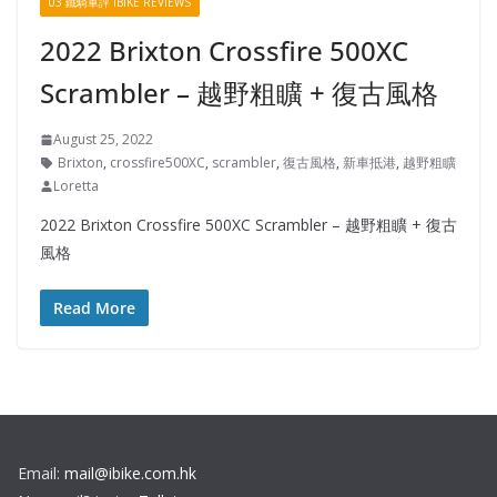
03 鐵騎車評 IBIKE REVIEWS
2022 Brixton Crossfire 500XC
Scrambler – 越野粗矌 + 復古風格
August 25, 2022
Brixton
,
crossfire500XC
,
scrambler
,
復古風格
,
新車抵港
,
越野粗矌
Loretta
2022 Brixton Crossfire 500XC Scrambler – 越野粗矌 + 復古
風格
Read More
Email:
mail@ibike.com.hk