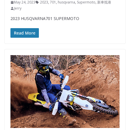
May 24, 2023
2023
,
701
,
husqvarna
,
Supermoto
,
新車抵港
Jerry
2023 HUSQVARNA701 SUPERMOTO
Read More