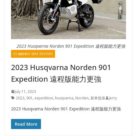
2023 Husqvarna Norden 901 Expedition 遠程版能力更強
03 鐵騎車評 IBIKE REVIEWS
2023 Husqvarna Norden 901
Expedition 遠程版能力更強
July 11, 2023
2023
,
901
,
expedition
,
husqvarna
,
Norden
,
新車抵港
Jerry
2023 Husqvarna Norden 901 Expedition 遠程版能力更強
Read More