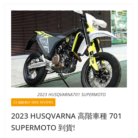
2023 HUSQVARNA701 SUPERMOTO
03 鐵騎車評 IBIKE REVIEWS
2023 HUSQVARNA 高階車種 701
SUPERMOTO 到貨!