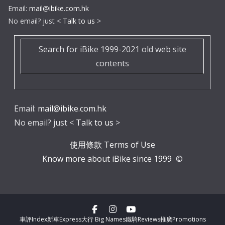
Email:
mail@ibike.com.hk
No email? just <
Talk to us
>
Search for iBike 1999-2021 old web site
contents
Email:
mail@ibike.com.hk
No email? just <
Talk to us
>
使用條款 Terms of Use
Know more about iBike since 1999
©
車評Index
新車Express
大行 Big Names
鐵騎Reviews
推廣Promotions