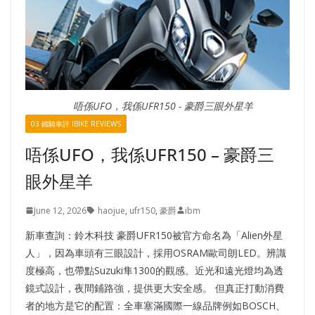
唔係UFO，我係UFR150 - 豪爵三眼外星羊
03 鐵騎車評 IBIKE REVIEWS
唔係UFO，我係UFR150 – 豪爵三
眼外星羊
June 12, 2026
haojue
,
ufr150
,
豪爵
ibm
新車查詢：鈴木科技 豪爵UFR150被官方命名為「Alien外星
人」，因為車頭有三眼設計，採用OSRAM歐司朗LED。辨識
度極高，也帶點Suzuki隼1300的觀感。近光和遠光燈均為透
鏡式設計，夜間鋪路強，提供更大安全感。 但真正打動消費
者的地方是它的配置：全車塞滿國際一線品牌例如BOSCH、