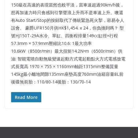
150級在高速的表現當然也較平淡，當車速超過90km/h後，
想再加速力時只會感到引擎聲浪上升而不是車速上升。噢還
有Auto Start/Stop的按鈕取代了傳統緊急死火掣，容易令人
誤會。 豪爵UFR150月供HK$1,454. x 24，你負擔到嗎？ 型
號HJ150T-29A水冷、單缸、四衝程排量149cc缸徑×行程
57.3mm × 57.9mm壓縮比10.6: 1最大功率
10.6kW（8500r/min）最大扭矩14.2N•m（6500r/min）供
油: 智能電噴自動無級變速起動方式電起動點火方式電感放電
式長寬高 1970 × 755 × 1160mm軸距1315mm整備質量
145kg最小離地間隙135mm座墊高度760mm油箱容量8L前
後碟煞前胎：110/80-14後胎：130/70-14
Read More