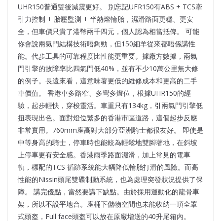
UHR150普通雙後減震更好。 別忘記UFR150有ABS + TCS牽
引力控制 + 胎壓監測 + 半熱熔輪胎，濕滑路面更穩、更安
全，但車價只貴了港幣兩千四元，個人認為相當抵俾。 可能
你會說兩氣門結構技術唔夠勁，但150細羊從來都唔係講性
能。代步工具的可靠程度比性能更重要。據廠方數據，兩氣
門引擎的故障率比四氣門低40%，並有不少10萬公里無大修
的例子。長遠來看，這意味著更低的維修成本和更高的二手
車價值。 香港車多路窄、多彎多燈位，根據UHR150的經
驗，起步輕快，穿梭靈活。車重只有134kg，引兩氣門引擎低
扭表現出色。面對燈位繁多的香港市區道路，這個起步反應
非常實用。760mm座高對大部分亞洲騎士都很友好。 即使是
中等身高的騎士，停車時也能較為輕鬆地雙腳著地，在斜坡
上停車更有安全感。香港雨季路面濕滑，加上常見的電車
軌，標配的TCS 循跡系統能大幅降低輪胎打滑的風險。而高
性能的Nissin頭尾雙碟制動系統，也為處理突發狀況提供了保
障。 講完優點，當然要講下缺點。由於採用運動化的龍骨車
架，所以不設平地台。座桶下儲物空間也未能收納一頂全罩
式頭盔，Full face頭盔可以放在原廠增送的40升尾箱內。