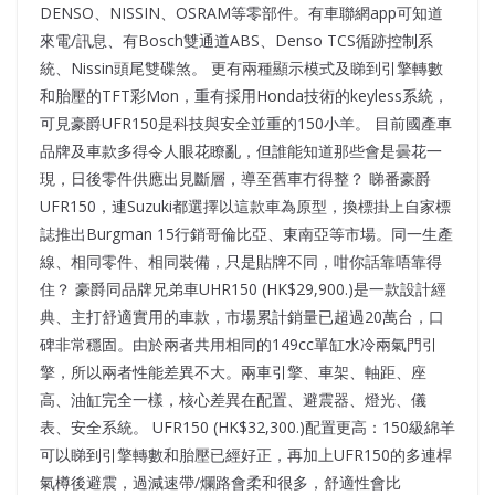
DENSO、NISSIN、OSRAM等零部件。有車聯網app可知道
來電/訊息、有Bosch雙通道ABS、Denso TCS循跡控制系
統、Nissin頭尾雙碟煞。 更有兩種顯示模式及睇到引擎轉數
和胎壓的TFT彩Mon，重有採用Honda技術的keyless系統，
可見豪爵UFR150是科技與安全並重的150小羊。 目前國產車
品牌及車款多得令人眼花瞭亂，但誰能知道那些會是曇花一
現，日後零件供應出見斷層，導至舊車冇得整？ 睇番豪爵
UFR150，連Suzuki都選擇以這款車為原型，換標掛上自家標
誌推出Burgman 15行銷哥倫比亞、東南亞等市場。同一生產
線、相同零件、相同裝備，只是貼牌不同，咁你話靠唔靠得
住？ 豪爵同品牌兄弟車UHR150 (HK$29,900.)是一款設計經
典、主打舒適實用的車款，市場累計銷量已超過20萬台，口
碑非常穩固。由於兩者共用相同的149cc單缸水冷兩氣門引
擎，所以兩者性能差異不大。兩車引擎、車架、軸距、座
高、油缸完全一樣，核心差異在配置、避震器、燈光、儀
表、安全系統。 UFR150 (HK$32,300.)配置更高：150級綿羊
可以睇到引擎轉數和胎壓已經好正，再加上UFR150的多連桿
氣樽後避震，過減速帶/爛路會柔和很多，舒適性會比