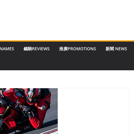
 NAMES
鐵騎REVIEWS
推廣PROMOTIONS
新聞 NEWS