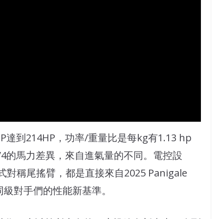
達到214HP，功率/重量比是每kg有1.13 hp
ighter V4的馬力差異，來自進氣量的不同。電控設
尾搖臂，都是直接來自2025 Panigale
V4成為同級對手們的性能新基準。