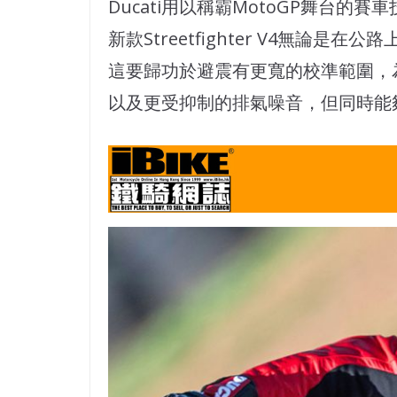
Ducati用以稱霸MotoGP舞台
新款Streetfighter V4無論
這要歸功於避震有更寬的校準範圍，
以及更受抑制的排氣噪音，但同時能