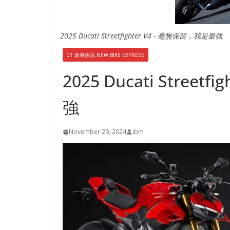
2025 Ducati Streetfighter V4 - 毫無保留，我是最強
01 新車快訊 NEW BIKE EXPRESS
2025 Ducati Stree
強
November 29, 2024
ibm