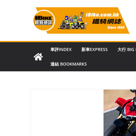
Skip
to
content
車評INDEX
新車EXPRESS
大行 BIG
連結 BOOKMARKS