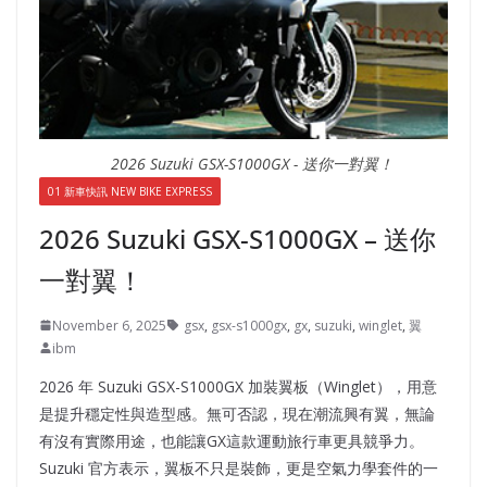
2026 Suzuki GSX-S1000GX - 送你一對翼！
01 新車快訊 NEW BIKE EXPRESS
2026 Suzuki GSX-S1000GX – 送你
一對翼！
November 6, 2025
gsx
,
gsx-s1000gx
,
gx
,
suzuki
,
winglet
,
翼
ibm
2026 年 Suzuki GSX-S1000GX 加裝翼板（Winglet），用意
是提升穩定性與造型感。無可否認，現在潮流興有翼，無論
有沒有實際用途，也能讓GX這款運動旅行車更具競爭力。
Suzuki 官方表示，翼板不只是裝飾，更是空氣力學套件的一