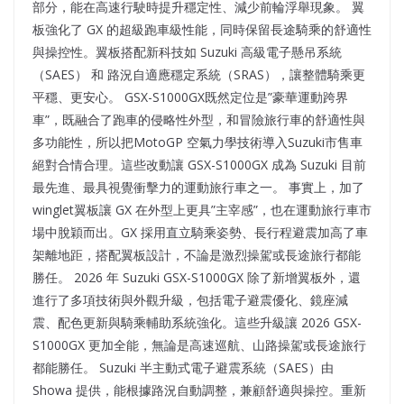
部分，能在高速行駛時提升穩定性、減少前輪浮舉現象。 翼
板強化了 GX 的超級跑車級性能，同時保留長途騎乘的舒適性
與操控性。翼板搭配新科技如 Suzuki 高級電子懸吊系統
（SAES） 和 路況自適應穩定系統（SRAS），讓整體騎乘更
平穩、更安心。 GSX-S1000GX既然定位是”豪華運動跨界
車”，既融合了跑車的侵略性外型，和冒險旅行車的舒適性與
多功能性，所以把MotoGP 空氣力學技術導入Suzuki市售車
絕對合情合理。這些改動讓 GSX-S1000GX 成為 Suzuki 目前
最先進、最具視覺衝擊力的運動旅行車之一。 事實上，加了
winglet翼板讓 GX 在外型上更具”主宰感”，也在運動旅行車市
場中脫穎而出。GX 採用直立騎乘姿勢、長行程避震加高了車
架離地距，搭配翼板設計，不論是激烈操駕或長途旅行都能
勝任。 2026 年 Suzuki GSX-S1000GX 除了新增翼板外，還
進行了多項技術與外觀升級，包括電子避震優化、鏡座減
震、配色更新與騎乘輔助系統強化。這些升級讓 2026 GSX-
S1000GX 更加全能，無論是高速巡航、山路操駕或長途旅行
都能勝任。 Suzuki 半主動式電子避震系統（SAES）由
Showa 提供，能根據路況自動調整，兼顧舒適與操控。重新