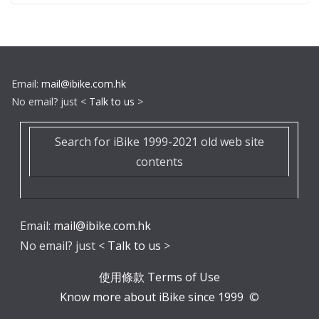
Email:
mail@ibike.com.hk
No email? just <
Talk to us
>
Search for iBike 1999-2021 old web site
contents
Email:
mail@ibike.com.hk
No email? just <
Talk to us
>
使用條款 Terms of Use
Know more about iBike since 1999
©