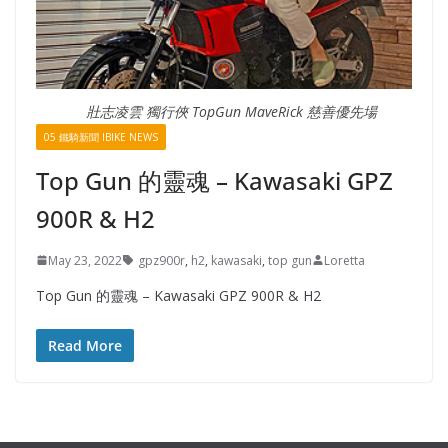
壯志凌雲 獨行俠 TopGun MaveRick 慈善優先場
05 鐵騎新聞 IBIKE NEWS
Top Gun 的靈魂 – Kawasaki GPZ
900R & H2
May 23, 2022
gpz900r
,
h2
,
kawasaki
,
top gun
Loretta
Top Gun 的靈魂 – Kawasaki GPZ 900R & H2
Read More