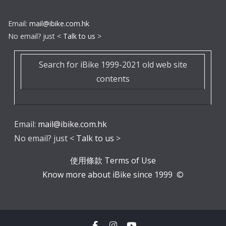
Email:
mail@ibike.com.hk
No email? just <
Talk to us
>
Search for iBike 1999-2021 old web site
contents
Email:
mail@ibike.com.hk
No email? just <
Talk to us
>
使用條款 Terms of Use
Know more about iBike since 1999
©