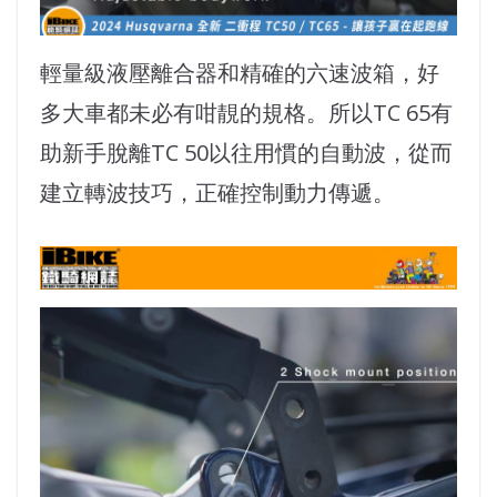
輕量級液壓離合器和精確的六速波箱，好
多大車都未必有咁靚的規格。所以TC 65有
助新手脫離TC 50以往用慣的自動波，從而
建立轉波技巧，正確控制動力傳遞。