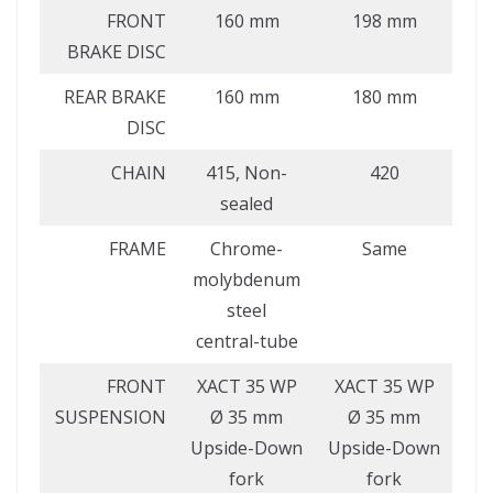
FRONT
160 mm
198 mm
BRAKE DISC
REAR BRAKE
160 mm
180 mm
DISC
CHAIN
415, Non-
420
sealed
FRAME
Chrome-
Same
molybdenum
steel
central-tube
FRONT
XACT 35 WP
XACT 35 WP
SUSPENSION
Ø 35 mm
Ø 35 mm
Upside-Down
Upside-Down
fork
fork