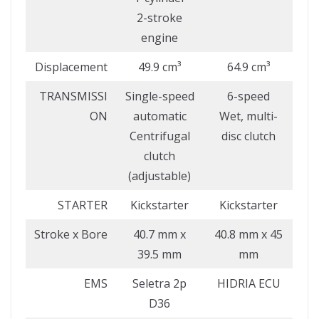
2-stroke
engine
Displacement
49.9 cm³
64.9 cm³
TRANSMISSI
Single-speed
6-speed
ON
automatic
Wet, multi-
Centrifugal
disc clutch
clutch
(adjustable)
STARTER
Kickstarter
Kickstarter
Stroke x Bore
40.7 mm x
40.8 mm x 45
39.5 mm
mm
EMS
Seletra 2p
HIDRIA ECU
D36