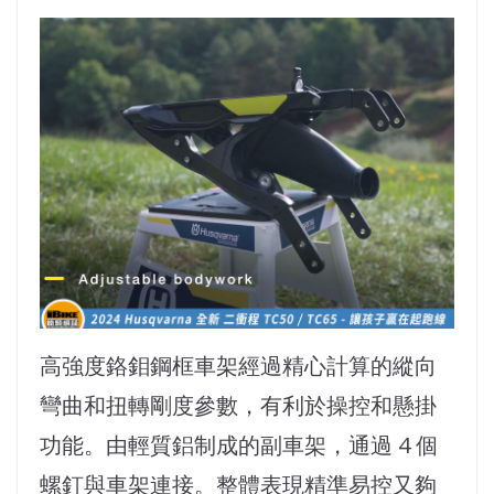
高強度鉻鉬鋼框車架經過精心計算的縱向
彎曲和扭轉剛度參數，有利於操控和懸掛
功能。由輕質鋁制成的副車架，通過 4 個
螺釘與車架連接。整體表現精準易控又夠