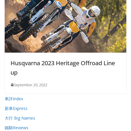
Husqvarna 2023 Heritage Offroad Line
up
September 20, 2022
車評Index
新車Express
大行 Big Names
鐵騎Reviews