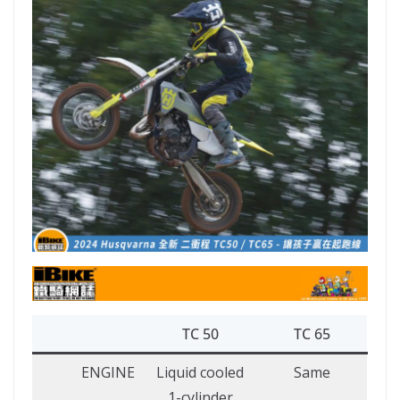
TC 50
TC 65
ENGINE
Liquid cooled
Same
1-cylinder