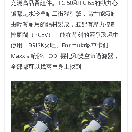
充滿高品質組件。TC 50和TC 65的動力心
臟都是水冷單缸二衝程引擎，高性能氣缸
由輕質耐用的鋁材製成，並配有壓力控制
排氣閥（PCEV），能在苛刻的競爭環境中
使用。BRISK火咀、Formula煞車卡鉗、
Maxxis 輪胎、ODI 握把和雙空氣過濾器，
全部都可以找兩車身上找到。