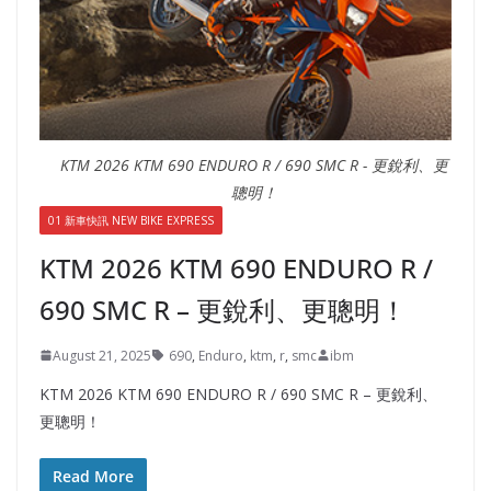
KTM 2026 KTM 690 ENDURO R / 690 SMC R - 更銳利、更
聰明！
01 新車快訊 NEW BIKE EXPRESS
KTM 2026 KTM 690 ENDURO R /
690 SMC R – 更銳利、更聰明！
August 21, 2025
690
,
Enduro
,
ktm
,
r
,
smc
ibm
KTM 2026 KTM 690 ENDURO R / 690 SMC R – 更銳利、
更聰明！
Read More