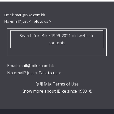
Email:
mail@ibike.com.hk
No email? just <
Talk to us
>
Search for iBike 1999-2021 old web site
contents
Email:
mail@ibike.com.hk
No email? just <
Talk to us
>
使用條款 Terms of Use
Know more about iBike since 1999
©