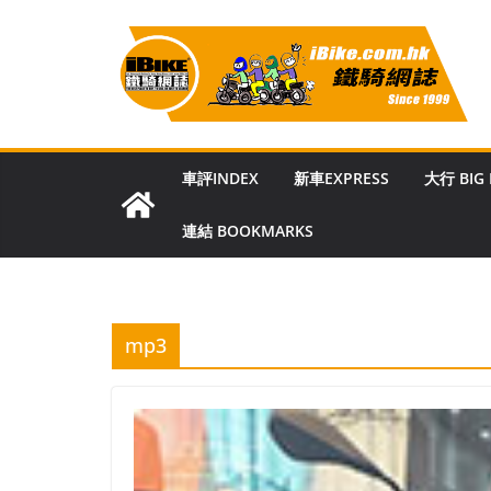
Skip
to
content
車評INDEX
新車EXPRESS
大行 BIG
連結 BOOKMARKS
mp3