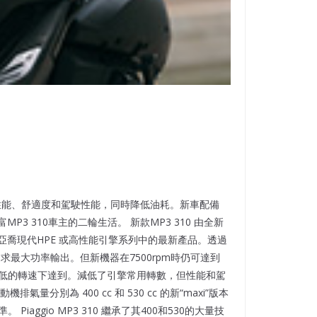
，全面提高性能、舒適度和駕駛性能，同時降低油耗。新車配備
3 310車主的二輪生活。 新款MP3 310 由全新
亞喬現代HPE 或高性能引擎系列中的最新產品。透過
味追求最大功率輸出。但新機器在7500rpm時仍可達到
值是在較低的轉速下達到。減低了引擎常用轉數，但性能和駕
分別為 400 cc 和 530 cc 的新“maxi”版本
iaggio MP3 310 繼承了其400和530的大量技