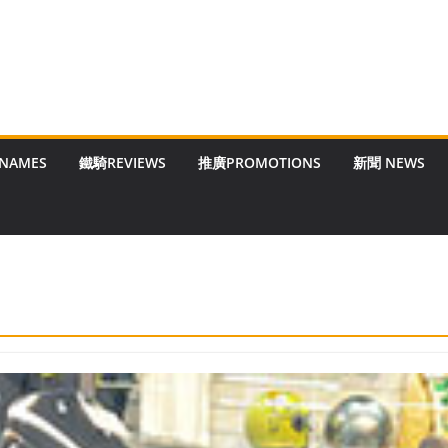
 NAMES
鐵騎REVIEWS
推廣PROMOTIONS
新聞 NEWS