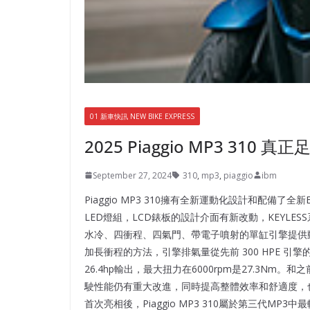
01 新車快訊 NEW BIKE EXPRESS
2025 Piaggio MP3 31
September 27, 2024
310
,
mp3
,
piaggio
ibm
Piaggio MP3 310擁有全新運動化設計和配備了
LED燈組，LCD錶板的設計介面有新改動，KEYLE
水冷、四衝程、四氣門、帶電子噴射的單缸引擎提供動力
加長衝程的方法，引擎排氣量從先前 300 HPE 引擎
26.4hp輸出，最大扭力在6000rpm是27.3
駛性能仍有重大改進，同時提高整體效率和舒適度，也大幅減少振
首次亮相後，Piaggio MP3 310屬於第三代MP3