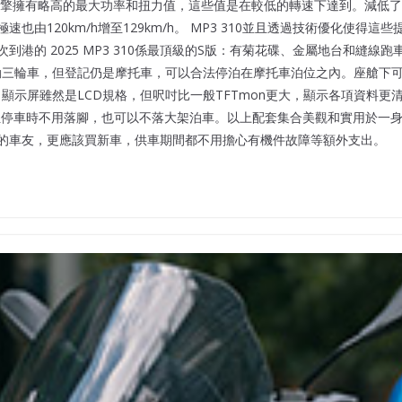
E 相比，新引擎擁有略高的最大功率和扭力值，這些值是在較低的轉速下達到。
由120km/h增至129km/h。 MP3 310並且透過技術優化使得
到港的 2025 MP3 310係最頂級的S版：有菊花碟、金屬地台和縫線
動三輪車，但登記仍是摩托車，可以合法停泊在摩托車泊位之內。座艙下可輕鬆
嘅。顯示屏雖然是LCD規格，但呎吋比一般TFTmon更大，顯示各項資料更
位停車時不用落腳，也可以不落大架泊車。以上配套集合美觀和實用於一身。 價
的車友，更應該買新車，供車期間都不用擔心有機件故障等額外支出。