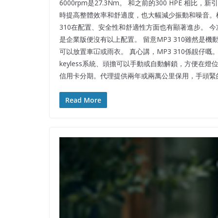
6000rpm是27.3Nm。 和之前的300 HP
時提高整體效率和舒適度，也大幅減少振動和噪音。極速也
310在配置、安全性和舒適性方面也有顯著進步。 今次
是企業版便沒有以上配置。 留意MP3 310雖然是機
可以放置車冚或雨衣。 真心講，MP3 310係靚仔
keyless系統、頭擔可以手動或自動解鎖，方便在燈
信用卡分期。代理提供兩年或兩萬公里保用，手頭緊
Read More