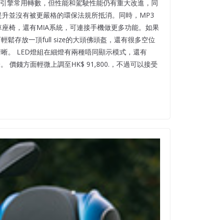
減低了引擎常用轉數，但性能和駕駛性能仍有重大改進，同
這些提升並沒有被更嚴格的環保法規所抵消。同時，MP3
跑車座椅，還有MIA系統，可連接手機做更多功能。如果
存放一頂full size的大頭佛頭盔，還有很多空位
清晰。 LED燈組在細燈有兩種唔同顯示模式，還有
錢方面輕微上調至HK$ 91,800.，不過可以接受