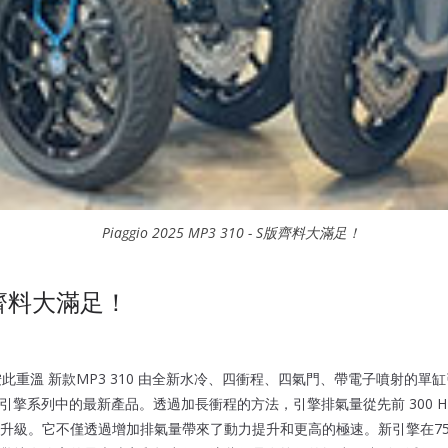
Piaggio 2025 MP3 310 - S版齊料大滿足！
 S版齊料大滿足！
請重按此重溫 新款MP3 310 由全新水冷、四衝程、四氣門、帶電子噴射
擎系列中的最新產品。透過加長衝程的方法，引擎排氣量從先前 300 HPE 引擎的 2
方位的升級。它不僅透過增加排氣量帶來了動力提升和更高的極速。新引擎在750