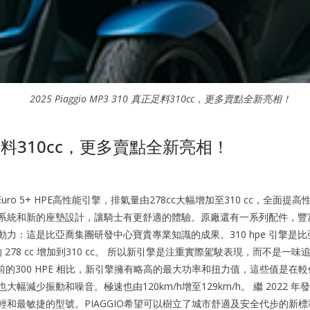
2025 Piaggio MP3 310 真正足料310cc，更多賣點全新亮相！
0 真正足料310cc，更多賣點全新亮相！
全新Euro 5+ HPE高性能引擎，排氣量由278cc大幅增加至310 cc
SS系統和新的座墊設計，讓騎士有更舒適的體驗。原廠還有一系列配件，豐富MP
：這是比亞喬集團研發中心寶貴專業知識的成果。310 hpe 引擎是比
的 278 cc 增加到310 cc。 所以新引擎是注重實際駕駛表現，而不是一
Nm。和之前的300 HPE 相比，新引擎擁有略高的最大功率和扭力值，這些
動和噪音。極速也由120km/h增至129km/h。 繼 2022 年發動機排氣量
中最輕和最敏捷的型號。PIAGGIO希望可以樹立了城市舒適及安全代步的新標準。 P