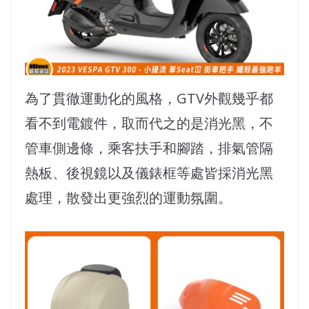
為了貫徹運動化的風格，GTV外觀幾乎都
看不到電鍍件，取而代之的是消光黑，不
管車側邊條，乘客扶手和腳踏，排氣管隔
熱板、後視鏡以及儀錶框等處皆採消光黑
處理，散發出更強烈的運動氛圍。