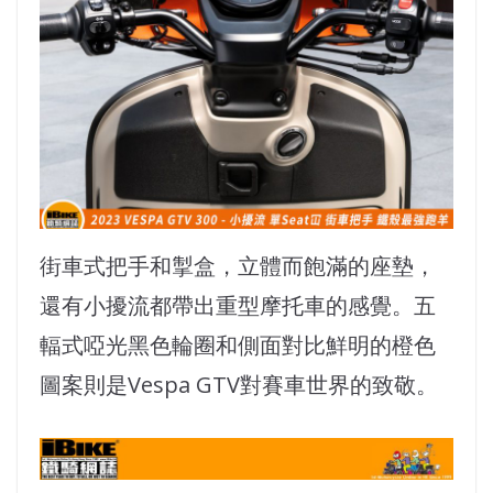
街車式把手和掣盒，立體而飽滿的座墊，
還有小擾流都帶出重型摩托車的感覺。五
輻式啞光黑色輪圈和側面對比鮮明的橙色
圖案則是Vespa GTV對賽車世界的致敬。