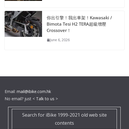
你出引擎！我出車架！Kawasaki /
Bimota Tesi H2 TERA超級增壓
Crossover！
June 6, 2026
Email:
mail@ibike.com.hk
No email? just <
Talk to us
>
Search for iBike 1999-2021 old web site
contents