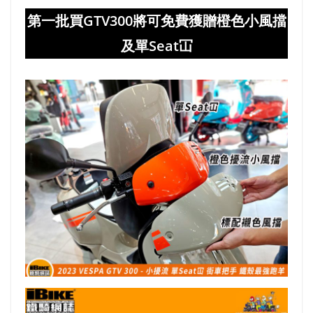
第一批買GTV300將可免費獲贈橙色小風擋
及單Seat冚