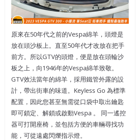
原來在50年代之前的Vespa綿羊，頭燈是
放在頭沙板上。直至50年代才改放在把手
前方。所以GTV的頭燈，便是放在頭輪沙
板之上，向1946年的Vespa綿羊致敬。
GTV效法當年的綿羊，採用鐵管外露的設
計，帶出街車的味道。Keyless Go 為標準
配置，因此您甚至無需從口袋中取出鑰匙
即可鎖定、解鎖或啟動Vespa 。 同一遙控
器可打開座椅，並包括方便的車輛尋找功
能，可從遠處閃爍指示燈。