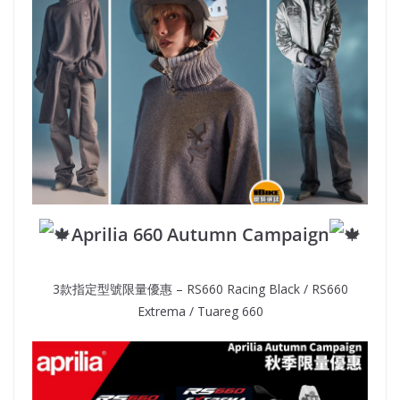
Aprilia 660 Autumn Campaign
3款指定型號限量優惠 – RS660 Racing Black / RS660
Extrema / Tuareg 660