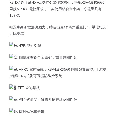
RS457 以全新457cc雙缸引擎作為核心，搭配RSV4及RS660
同款A.P.R.C 電控系統，車架使用鋁合金車架，令乾重只有
159KG
輕盈車身加埋澎湃動力，締造出更好”馬力重量比”，帶比您充
足玩樂感
: 47匹雙缸引擎
: 同級獨有鋁合金車架，重量輕剛性足
: APRC 電控系統，RSV4及RS660 同級競賽電控, 可調校
3種動力模式及可調循跡防滑系統
: TFT 全彩錶板
: 倒立式前叉，避震反應靈敏及剛性佳
: 輻射式煞車卡鉗