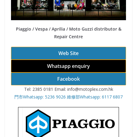
Piaggio / Vespa / Aprilia / Moto Guzzi distributor &
Repair Centre
Web Site
Whatsapp enquiry
Facebook
Tel: 2385 0181 Email: info@motoplex.com.hk
門市Whatsapp: 5236 9026
維修部Whatsapp
:
6117 6807