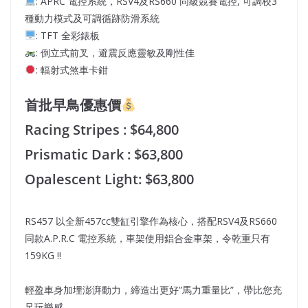
: APRC 電控系統，RSV4及RS660 同級競賽電控, 可調校3
種動力模式及可調循跡防滑系統
: TFT 全彩錶板
: 倒立式前叉，避震反應靈敏及剛性佳
: 輻射式煞車卡鉗
首批早鳥優惠價
Racing Stripes : $64,800
Prismatic Dark : $63,800
Opalescent Light: $63,800
RS457 以全新457cc雙缸引擎作為核心，搭配RSV4及RS660
同款A.P.R.C 電控系統，車架使用鋁合金車架，令乾重只有
159KG !!
輕盈車身加埋澎湃動力，締造出更好”馬力重量比”，帶比您充
足玩樂感