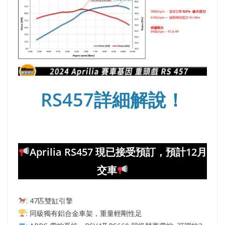
RS457詳細解說！
Aprilia RS457 現已接受預訂，預計12月
交車
: 47匹雙缸引擎
: 同級獨有鋁合金車架，重量輕剛性足