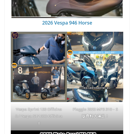
2026 Vespa 946 Horse
Vespa Sprint 150 Officina
Piaggio 2025 MP3 310 – S
8 / Vespa GTV 300 Officina
版齊料大滿足！
8