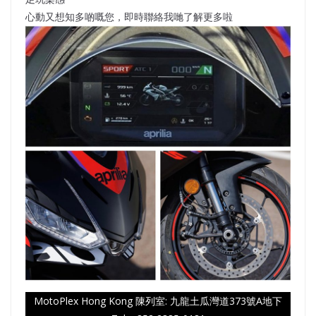
心動又想知多啲嘅您，即時聯絡我哋了解更多啦
MotoPlex Hong Kong 陳列室: 九龍土瓜灣道373號A地下