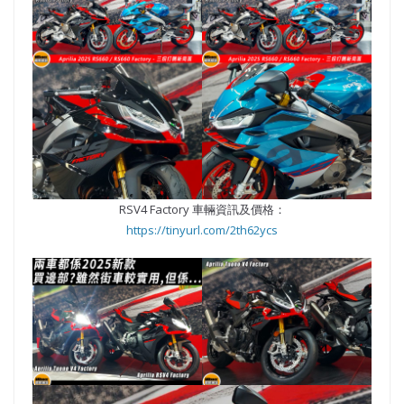
RSV4 Factory 車輛資訊及價格：
https://tinyurl.com/2th62ycs