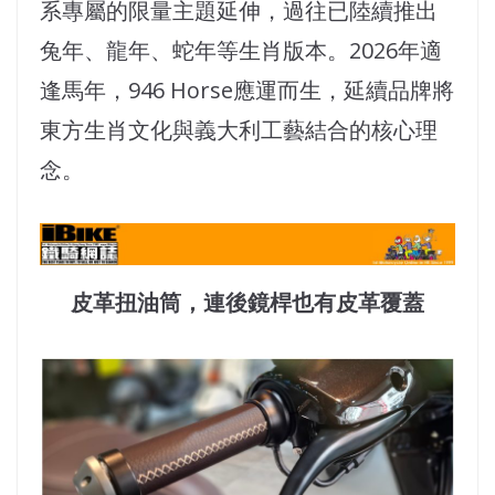
系專屬的限量主題延伸，過往已陸續推出
兔年、龍年、蛇年等生肖版本。2026年適
逢馬年，946 Horse應運而生，延續品牌將
東方生肖文化與義大利工藝結合的核心理
念。
皮革扭油筒，連後鏡桿也有皮革覆蓋