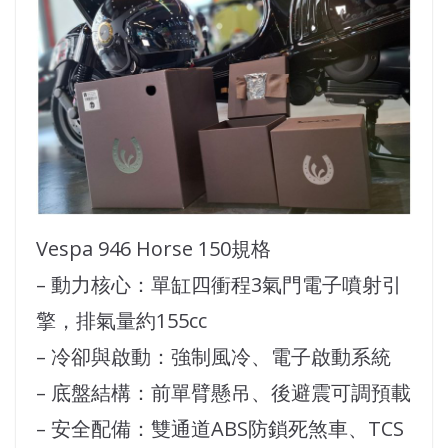
Vespa 946 Horse 150規格
– 動力核心：單缸四衝程3氣門電子噴射引
擎，排氣量約155cc
– 冷卻與啟動：強制風冷、電子啟動系統
– 底盤結構：前單臂懸吊、後避震可調預載
– 安全配備：雙通道ABS防鎖死煞車、TCS