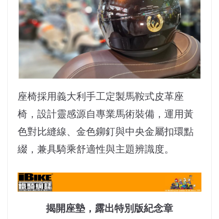
座椅採用義大利手工定製馬鞍式皮革座
椅，設計靈感源自專業馬術裝備，運用黃
色對比縫線、金色鉚釘與中央金屬扣環點
綴，兼具騎乘舒適性與主題辨識度。
揭開座墊，露出特別版紀念章