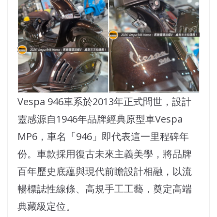
Vespa 946車系於2013年正式問世，設計
靈感源自1946年品牌經典原型車Vespa
MP6，車名「946」即代表這一里程碑年
份。車款採用復古未來主義美學，將品牌
百年歷史底蘊與現代前瞻設計相融，以流
暢標誌性線條、高規手工工藝，奠定高端
典藏級定位。