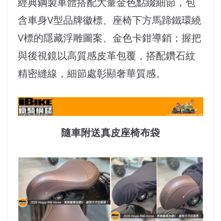
經典鋼製車體搭配大量金色點綴細節，包
含車身V型品牌徽標、座椅下方馬蹄鐵環繞
V標的隱藏浮雕圖案、金色卡鉗導銷；握把
與後視鏡以高質感皮革包覆，搭配鑽石紋
精密縫線，細節處彰顯奢華質感。
隨車附送真皮座椅布袋