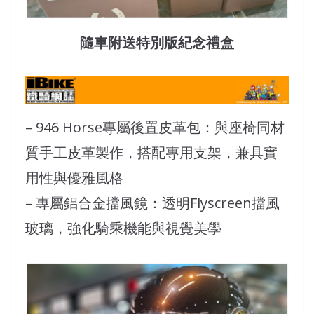
隨車附送特別版紀念禮盒
– 946 Horse專屬後置皮革包：與座椅同材
質手工皮革製作，搭配專用支架，兼具實
用性與優雅風格
– 專屬鋁合金擋風鏡：透明Flyscreen擋風
玻璃，強化騎乘機能與視覺美學