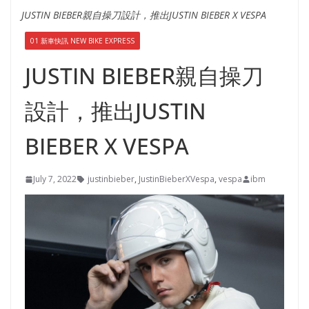
JUSTIN BIEBER親自操刀設計，推出JUSTIN BIEBER X VESPA
01 新車快訊 NEW BIKE EXPRESS
JUSTIN BIEBER親自操刀
設計，推出JUSTIN
BIEBER X VESPA
July 7, 2022
justinbieber
,
JustinBieberXVespa
,
vespa
ibm