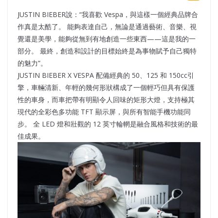
JUSTIN BIEBER說：“我喜歡 Vespa，與這樣一個經典品牌合
作真是太酷了。 能夠表達自己，無論是通過藝術、音樂、視
覺還是美學，能夠從無到有地創造一些東西——這是我的一
部分。 最終，創造和設計的目標始終是為事物賦予自己獨特
的魅力”。
JUSTIN BIEBER X VESPA 配備經典的 50、125 和 150cc引
擎，車輛清新、年輕的幾何形狀構成了一個輕巧但具有保護
性的車身，而車把帶有明顯令人回味的矩形大燈，支持極其
現代的全彩色多功能 TFT 顯示屏，與所有智能手機功能同
步。 全 LED 燈和壯觀的 12 英寸輪輞是融合風格和技術的最
佳成果。