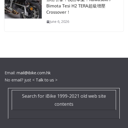
Bimota Tesi H2 TERA超級增壓
Crossover！
June 6, 2026
Email:
mail@ibike.com.hk
No email? just <
Talk to us
>
Search for iBike 1999-2021 old web site
contents