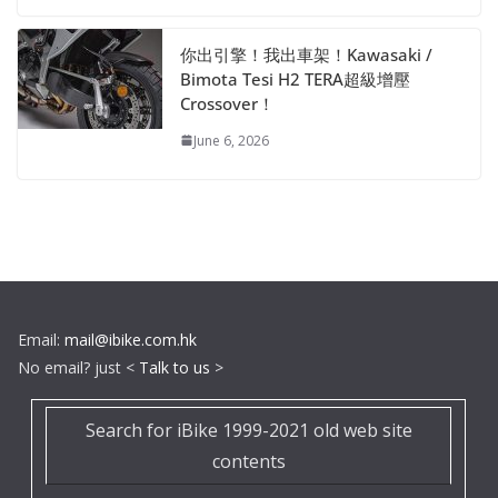
你出引擎！我出車架！Kawasaki /
Bimota Tesi H2 TERA超級增壓
Crossover！
June 6, 2026
Email:
mail@ibike.com.hk
No email? just <
Talk to us
>
Search for iBike 1999-2021 old web site
contents