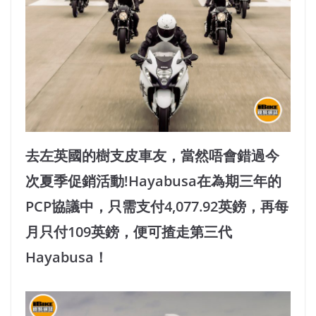
去左英國的樹支皮車友，當然唔會錯過今
次夏季促銷活動!Hayabusa在為期三年的
PCP協議中，只需支付4,077.92英鎊，再每
月只付109英鎊，便可揸走第三代
Hayabusa！