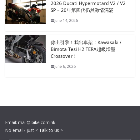
2026 Ducati Hypermotard V2 / V2
SP – 20年第四代仍然激情滿滿
June 14, 2026
你出引擎！我出車架！Kawasaki /
Bimota Tesi H2 TERA超級增壓
Crossover！
June 6, 2026
Email:
mail@ibike.com.hk
No email? just <
Talk to us
>