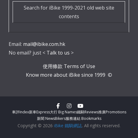
Search for iBike 1999-2021 old web site
contents
Email:
mail@ibike.com.hk
No email? just <
Talk to us
>
使用條款 Terms of Use
Know more about iBike since 1999
©
車評Index
新車Express
大行 Big Names
鐵騎Reviews
推廣Promotions
新聞 News
Bikers服務
連結 Bookmarks
Copyright © 2026
iBike 鐵騎網誌
. All rights reserved.