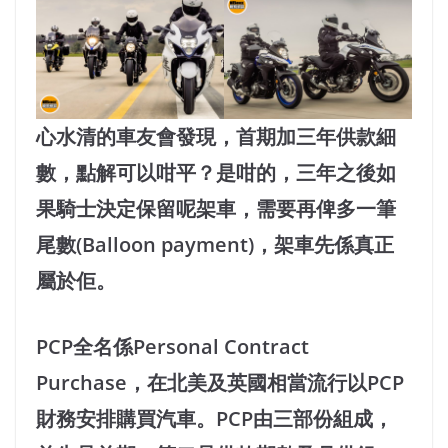
心水清的車友會發現，首期加三年供款細
數，點解可以咁平？是咁的，三年之後如
果騎士決定保留呢架車，需要再俾多一筆
尾數(Balloon payment)，架車先係真正
屬於佢。
PCP全名係Personal Contract
Purchase，在北美及英國相當流行以PCP
財務安排購買汽車。PCP由三部份組成，