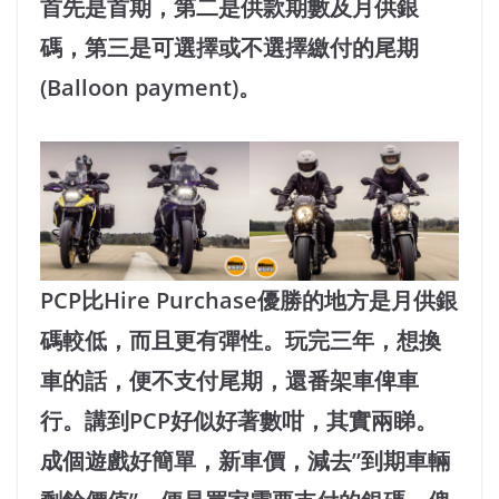
首先是首期，第二是供款期數及月供銀
碼，第三是可選擇或不選擇繳付的尾期
(Balloon payment)。
PCP比Hire Purchase優勝的地方是月供銀
碼較低，而且更有彈性。玩完三年，想換
車的話，便不支付尾期，還番架車俾車
行。講到PCP好似好著數咁，其實兩睇。
成個遊戲好簡單，新車價，減去”到期車輛