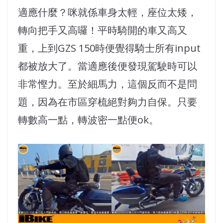
適應什麼？咪就係車身太輕，座位太矮，
轉向把手又高囉！平時騎開的車又高又
重，上到GZS 150時便覺得騎士所有input
都被放大了。當適應後便發現駕駛時可以
非常慳力。至於細馬力，這個反而不是問
題，因為在市區穿梳絕對夠力自保。只要
轉數高一點，轉波密一點便ok。