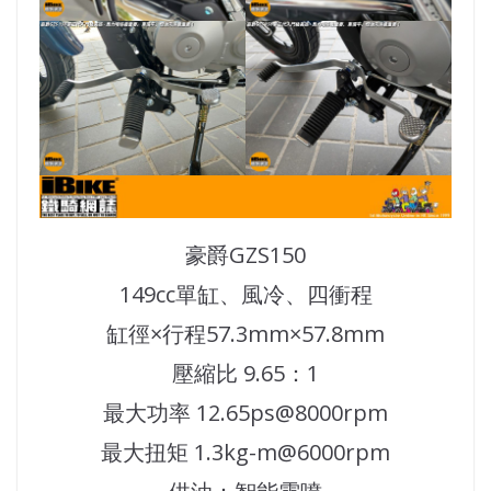
豪爵GZS150
149cc單缸、風冷、四衝程
缸徑×行程57.3mm×57.8mm
壓縮比 9.65：1
最大功率 12.65ps@8000rpm
最大扭矩 1.3kg-m@6000rpm