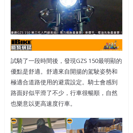
試騎了一段時間後，發現GZS 150最明顯的
優點是舒適。舒適來自開揚的駕駛姿勢和
極適合道路使用的避震設定。騎士會感到
路面好似平滑了不少，行車很暢順，自然
也樂意以更高速度行車。