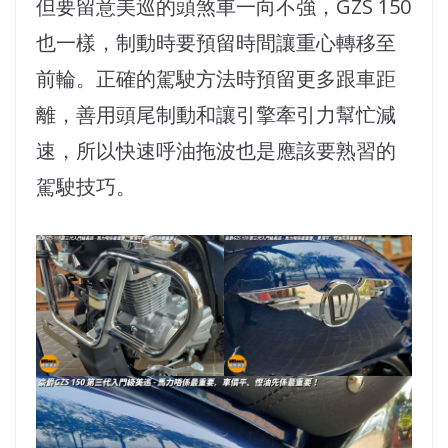
但要留意美巡的頭煞車一向不強，GZS 150
也一樣，制動時要預留時間讓重心轉移至
前輪。正確的駕駛方法時預留更多跟車距
離，善用頭尾制動和讓引擎牽引力幫忙減
速，所以快速呼油拖波也是應該要熟習的
駕駛技巧。