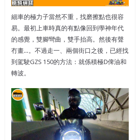
細車的極力子當然不重，找磨擦點也很容
易。最初上車時真的有點像回到學神年代
的感覺，雙腳彎曲，雙手抬高。然後有聲
冇畫…。不過走一、兩個街口之後，已經找
到駕駛GZS 150的方法：就係積極D俾油和
轉波。