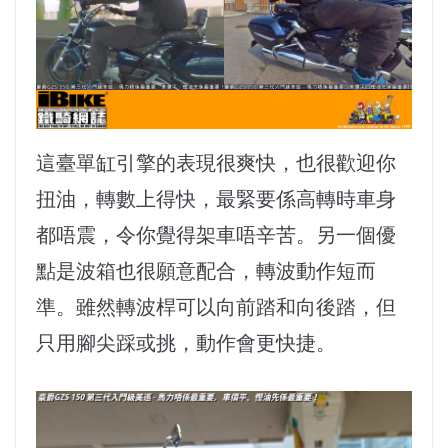
這臺單缸引擎的表現很爽快，也很歡迎你
扭油，轉數上得快，最緊要係高轉時車身
都唔震，令你覺得架車唔辛苦。另一個優
點是波箱也很願意配合，轉波動作短而
準。雖然轉波桿可以向前踏和向後踏，但
只用腳尖踩或挑，動作會更快捷。