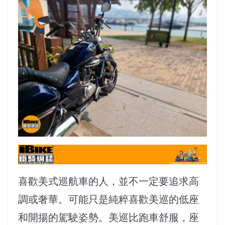
喜歡美式巡航車的人，並不一定要追求高
調或奢華。可能只是純粹喜歡美巡的低座
和開揚的駕駛姿勢。美巡比跑車舒服，座