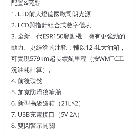
配置&亮點
1. LED前大燈德國歐司朗光源
2. LCD與指針組合式數字儀表
3. 全新一代ESR150發動機：擁有更強勁的
動力、更經濟的油耗，輔以12.4L大油箱，
可實現579km超長續航里程（按WMTC工
況油耗計算）。
4. 前後碟煞
5. 加寬防滑後輪胎
6. 新型高級邊箱（21L×2）
7. USB充電接口（5V 2A）
8. 雙閃警示開關