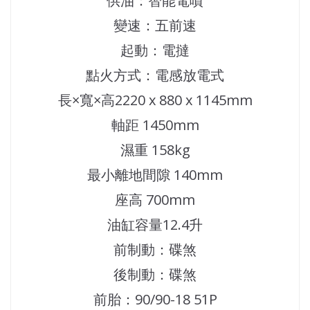
供油：智能電噴
變速：五前速
起動：電撻
點火方式：電感放電式
長×寬×高2220 x 880 x 1145mm
軸距 1450mm
濕重 158kg
最小離地間隙 140mm
座高 700mm
油缸容量12.4升
前制動：碟煞
後制動：碟煞
前胎：90/90-18 51P