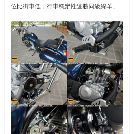
位比街車低，行車穩定性遠勝同級綿羊。