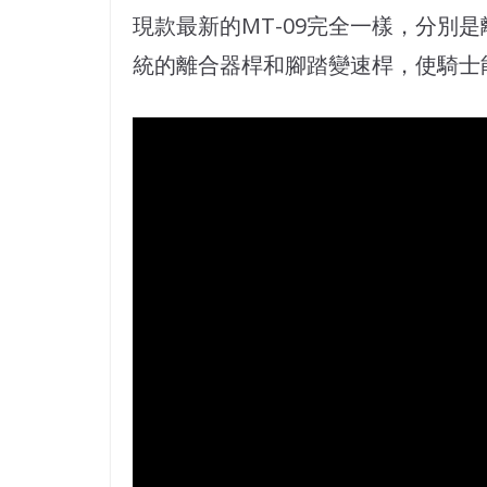
現款最新的MT-09完全一樣，分別
統的離合器桿和腳踏變速桿，使騎士