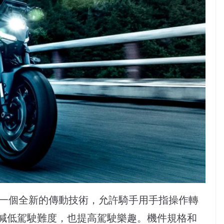
版，這是一個全新的傳動技術，允許騎手用手指操作轉
減低駕駛難度，也提高駕駛樂趣。機件規格和