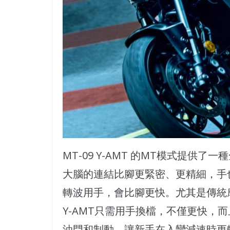
MT-09 Y-AMT 的MT模式提供
大腦的連結比腳更緊密、更精細，手
轉波用手，會比腳更快。尤其是傳統摩
Y-AMT只需用手換檔，不僅更快，
油門和制動。讓新手在入彎減速時更