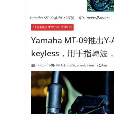
Yamaha MT-09推出Y-AMT版 – 有D+ mode及ke
01 新車快訊 NEW BIKE EXPRESS
Yamaha MT-09推出Y-
keyless，用手指轉
July 26, 2024
09
,
MT
,
mt-09
,
y-amt
,
Yamaha
ibm