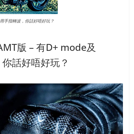
yless，用手指轉波，你話好唔好玩？
AMT版 – 有D+ mode及
波，你話好唔好玩？