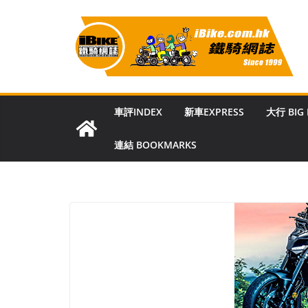
Skip
to
content
車評INDEX
新車EXPRESS
大行 BIG
連結 BOOKMARKS