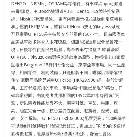
DENSO、NISSIN、OSRAM等零部件。有車聯網app可知道
來電/訊息、有Bosch雙通道ABS、Denso TCS循跡控制系
統、Nissin頭尾雙碟煞。 更有兩種顯示模式及睇到引擎轉數
和胎壓的TFT彩Mon，重有採用Honda技術的keyless系統，
可見豪爵UFR150是科技與安全並重的150小羊。 目前國產車
品牌及車款多得令人眼花瞭亂，但誰能知道那些會是曇花一
現，日後零件供應出見斷層，導至舊車冇得整？ 睇番豪爵
UFR150，連Suzuki都選擇以這款車為原型，換標掛上自家標
誌推出Burgman 15行銷哥倫比亞、東南亞等市場。同一生產
線、相同零件、相同裝備，只是貼牌不同，咁你話靠唔靠得
住？ 豪爵同品牌兄弟車UHR150 (HK$29,900.)是一款設計經
典、主打舒適實用的車款，市場累計銷量已超過20萬台，口
碑非常穩固。由於兩者共用相同的149cc單缸水冷兩氣門引
擎，所以兩者性能差異不大。兩車引擎、車架、軸距、座
高、油缸完全一樣，核心差異在配置、避震器、燈光、儀
表、安全系統。 UFR150 (HK$32,300.)配置更高：150級綿羊
可以睇到引擎轉數和胎壓已經好正，再加上UFR150的多連桿
氣樽後避震，過減速帶/爛路會柔和很多，舒適性會比