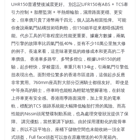
UHR150普通雙後減震更好。 別忘記UFR150有ABS + TCS牽
引力控制 + 胎壓監測 + 半熱熔輪胎，濕滑路面更穩、更安
全，但車價只貴了港幣兩千四元，個人認為相當抵俾。 可能
你會說兩氣門結構技術唔夠勁，但150細羊從來都唔係講性
能。代步工具的可靠程度比性能更重要。據廠方數據，兩氣
門引擎的故障率比四氣門低40%，並有不少10萬公里無大修
的例子。長遠來看，這意味著更低的維修成本和更高的二手
車價值。 香港車多路窄、多彎多燈位，根據UHR150的經
驗，起步輕快，穿梭靈活。車重只有134kg，引兩氣門引擎低
扭表現出色。面對燈位繁多的香港市區道路，這個起步反應
非常實用。760mm座高對大部分亞洲騎士都很友好。 即使是
中等身高的騎士，停車時也能較為輕鬆地雙腳著地，在斜坡
上停車更有安全感。香港雨季路面濕滑，加上常見的電車
軌，標配的TCS 循跡系統能大幅降低輪胎打滑的風險。而高
性能的Nissin頭尾雙碟制動系統，也為處理突發狀況提供了保
障。 講完優點，當然要講下缺點。由於採用運動化的龍骨車
架，所以不設平地台。座桶下儲物空間也未能收納一頂全罩
式頭盔，Full face頭盔可以放在原廠增送的40升尾箱內。