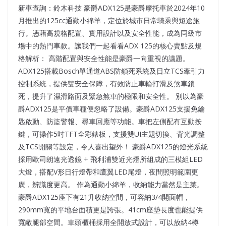
新車查詢：鈴木科技 豪爵ADX125是豪爵摩托車於2024年10
月推出的125cc通勤小綿羊，定位於城市日常騎乘與短途旅
行。憑藉高規格配置、實用設計以及安全性能，成為同級市
場中的熱門車款。讓我們一起看看ADX 125的核心賣點及規
格解析： 高階配置與安全性能是豪爵一向重視的議題。
ADX125搭載Bosch單通道ABS防鎖死系統及日立TCS牽引力
控制系統，提供雙安全保障，有效防止車輪打滑及煞車鎖
死，提升了濕滑路面及緊急煞車的極限和安全性。 別以為豪
爵ADX125是平價車種便忽略了設備。豪爵ADX125支援免鑰
匙啟動、防盜警報、尋車回應等功能。車把左側配有互動按
鍵，可操作5吋TFT全彩錶板，支援雙UI主題切換、背光調整
及TCS開關等設定，令人喜出望外！ 豪爵ADX125的燈光系統
採用歐司朗遠光透鏡 + 飛利浦雙近光燈所組成的三模組LED
大燈，搭配V形日行燈帶和鷹翼LED尾燈，夜間照明範圍更
廣，辨識度更高。 作為通勤小綿羊，收納能力當然是主菜。
豪爵ADX125座下有21升收納空間，可容納3/4開面帽，
290mm寬的平地台面積更是誇張。41cm座墊長度也能提供
寬敞腿部空間。車頭櫃桶採用全開放式設計，可以放納4樽