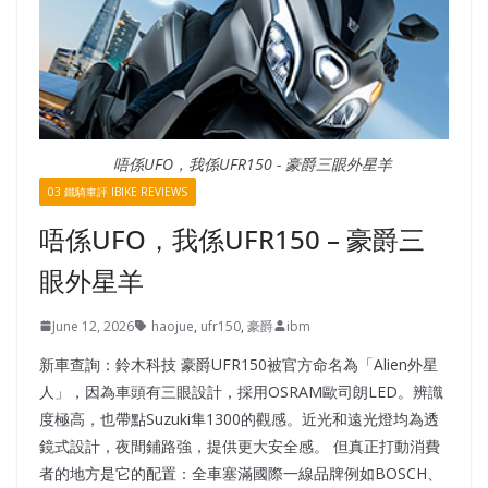
唔係UFO，我係UFR150 - 豪爵三眼外星羊
03 鐵騎車評 IBIKE REVIEWS
唔係UFO，我係UFR150 – 豪爵三
眼外星羊
June 12, 2026
haojue
,
ufr150
,
豪爵
ibm
新車查詢：鈴木科技 豪爵UFR150被官方命名為「Alien外星
人」，因為車頭有三眼設計，採用OSRAM歐司朗LED。辨識
度極高，也帶點Suzuki隼1300的觀感。近光和遠光燈均為透
鏡式設計，夜間鋪路強，提供更大安全感。 但真正打動消費
者的地方是它的配置：全車塞滿國際一線品牌例如BOSCH、