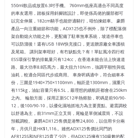
550ml飲品或放置6.3吋手機。 760mm低座高適合不同高度
的車友選用，踏板採用斜腳踏設計，即使係高佬的腿部都可
以完全伸展，182cm騎手也能舒適騎行，唔怕揀錯車。 豪爵
產品一向注重細節和功能，ADX125也不例外，除了標配落側
架自動熄火功能之外，更配備了駐車煞車系統，坡道停車也
可以防溜後！還有USB 18W快充接口，更送贈原廠全車護槓
及尾箱。 講到架車咁好，有冇缺點先？有！單缸風冷四行程
ESS環保引擎的排氣量只有124cc，在香港未能合法上快速道
路。最大功率8.8匹馬力，最大扭力10N·m，強調平順性與低
油耗，較適合同區代步或商用。 車身呎碼適中，符合細車本
份，三圍是1940×750×1100mm，軸距是1300mm，濕重只
有115kg，油缸容量只有6.5L，最理想的續航距都會在250km
之內。 輪胎方面，採用正新SC12半熱熔胎，呎碼是前90/90-
12，後100/90-10，以優化濕地抓地力為主要賣點。避震調校
以舒適為主，前31mm正立叉筒，尾輪是單側減震筒，不設
預載調較。 豪爵ADX125售價是港幣24,800.，以信用卡分兩
年，月供只是HK$1,116.。雖然ADX125售價比同門的
AFR125S和NFR125貴了少許，但ADX125擁有150級數的配