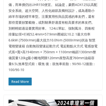
備，而車價仍比UHR150便宜。 結論是，豪爵ADX125以高配
安全系統、超大空間、人性化細節及獨特設計，成為通勤小
綿羊市場的標竿車型。注重實用性與品質感的車友們，還有
那些需要頻繁載物，或對騎乘舒適度有較高要求的車友們。
別輕輕錯過這臺實用好車。 124cc單缸、強制風冷、四衝程
排量缸徑×行程52.4mm×57.9mm壓縮比10.2: 1最大功率
6.6kW (7500r/min)最大扭力10.0N·m (5000r/min)供油 智慧
電噴變速箱 自動無段變速起動方式 電起動點火方式 電感放電
式長×寬×高1940mm × 750mm × 1100mm軸距1300mm整
備質量120kg最小離地間隙120mm座墊高度760mm油箱容
量6.5L煞車型式前：碟煞 後：鼓煞車前胎：90/90-12後胎：
100/90-10
Read More