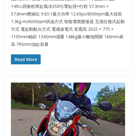
149cc四衝程單缸風冷ESR引擎缸徑×行程 57.3mm ×
57.8mm壓縮比 9.65:1最大功率 12.65ps/8000rpm最大扭矩
1.3kg-m/6000rpm供油方式 智能電噴變速器 五擋往復式起動
方式 電起動點火方式 電感放電式 長寬高 2025 × 775 ×
1195mm軸距 1345mm濕重 148kg最小離地間隙 160mm座
高 795mm油缸容量
Read More