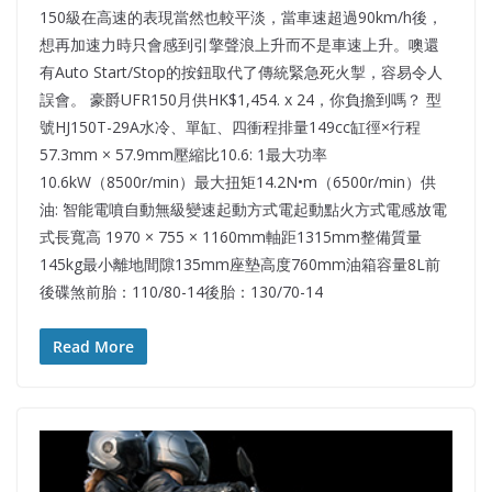
150級在高速的表現當然也較平淡，當車速超過90km/h後，
想再加速力時只會感到引擎聲浪上升而不是車速上升。噢還
有Auto Start/Stop的按鈕取代了傳統緊急死火掣，容易令人
誤會。 豪爵UFR150月供HK$1,454. x 24，你負擔到嗎？ 型
號HJ150T-29A水冷、單缸、四衝程排量149cc缸徑×行程
57.3mm × 57.9mm壓縮比10.6: 1最大功率
10.6kW（8500r/min）最大扭矩14.2N•m（6500r/min）供
油: 智能電噴自動無級變速起動方式電起動點火方式電感放電
式長寬高 1970 × 755 × 1160mm軸距1315mm整備質量
145kg最小離地間隙135mm座墊高度760mm油箱容量8L前
後碟煞前胎：110/80-14後胎：130/70-14
Read More