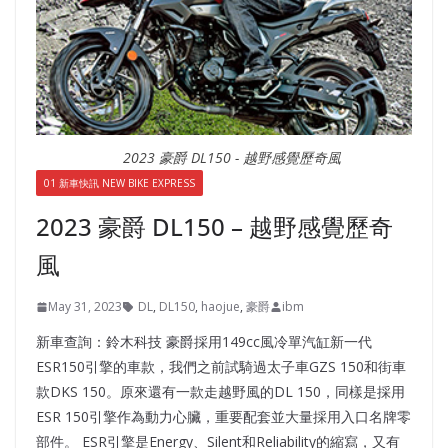
2023 豪爵 DL150 - 越野感覺歷奇風
01 新車快訊 NEW BIKE EXPRESS
2023 豪爵 DL150 – 越野感覺歷奇
風
May 31, 2023
DL
,
DL150
,
haojue
,
豪爵
ibm
新車查詢：鈴木科技 豪爵採用149cc風冷單汽缸新一代
ESR150引擎的車款，我們之前試騎過太子車GZS 150和街車
款DKS 150。原來還有一款走越野風的DL 150，同樣是採用
ESR 150引擎作為動力心臟，重要配套並大量採用入口名牌零
部件。 ESR引擎是Energy、Silent和Reliability的縮寫，又有