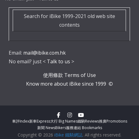
Search for iBike 1999-2021 old web site
contents
Email:
mail@ibike.com.hk
No email? just <
Talk to us
>
使用條款 Terms of Use
Know more about iBike since 1999
©
車評Index
新車Express
大行 Big Names
鐵騎Reviews
推廣Promotions
新聞 News
Bikers服務
連結 Bookmarks
Copyright © 2026
iBike 鐵騎網誌
. All rights reserved.