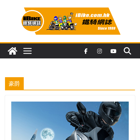
Skip
to
content
豪爵