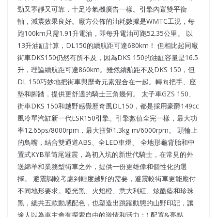
勁又寧靜又可靠，十足冷氣機廣告一樣。引擎內置雙平衡
軸，減震效果良好。廠方公佈的油耗數據是WMTC工況，每
跑100km只需1.91升電油，即每升電油可跑52.35公里。 以
13升油缸計算，DL150的續航距可達680km！ 但相比起同廠
街車DKS150仍然有所不及，因為DKS 150的油缸容量是16.5
升，理論續航距可達860km。雖然續航距不及DKS 150，但
DL 150巧妙地把街車與歷奇元素混合在一起。轉向把手、座
墊和腳踏，提供更舒適的騎士三角幾何。 太子車GZS 150、
街車DKS 150和越野感覺歷奇風DL150，都是採用豪爵149cc
風冷單汽缸新一代ESR150引擎。引擎數值全完一樣，最大功
率12.65ps/8000rpm，最大扭矩1.3kg-m/6000rpm。 頭輪上
的鳥嘴，結合雙通道ABS、全LED車燈、 全地形龜背胎和中
置式KYB單筒尾避震，為初入坑的新世代騎士，在常見的外
送綿羊和業務型街車之外，提供一份更雄偉和個性化的選
擇。 避震調較考慮到輕度越野的需要，避震較街車更能應付
不同地形要求。啞光黑、火焰橙、意大利紅、炫酷藍和珍珠
黑，總共五款動感配色，也塑造出跳躍動態的山野印記，讓
途人以為車主會有探索自由的激情和活力：) 配置&亮點