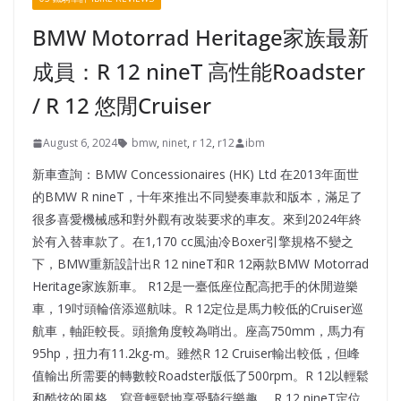
BMW Motorrad Heritage家族最新
成員：R 12 nineT 高性能Roadster
/ R 12 悠閒Cruiser
August 6, 2024
bmw
,
ninet
,
r 12
,
r12
ibm
新車查詢：BMW Concessionaires (HK) Ltd 在2013年面世
的BMW R nineT，十年來推出不同變奏車款和版本，滿足了
很多喜愛機械感和對外觀有改裝要求的車友。來到2024年終
於有入替車款了。在1,170 cc風油冷Boxer引擎規格不變之
下，BMW重新設計出R 12 nineT和R 12兩款BMW Motorrad
Heritage家族新車。 R12是一臺低座位配高把手的休閒遊樂
車，19吋頭輪倍添巡航味。R 12定位是馬力較低的Cruiser巡
航車，軸距較長。頭擔角度較為哨出。座高750mm，馬力有
95hp，扭力有11.2kg-m。雖然R 12 Cruiser輸出較低，但峰
值輸出所需要的轉數較Roadster版低了500rpm。R 12以輕鬆
和酷炫的風格，寫意輕鬆地享受騎行樂趣。 R 12 nineT定位