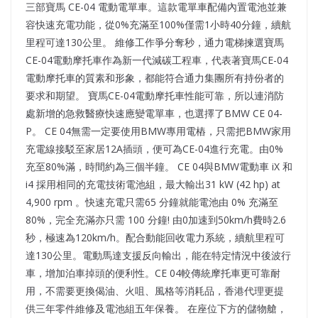
三部寶馬 CE-04 電動電單車。這款電單車配備內置電池並兼
容快速充電功能，從0%充滿至100%僅需1小時40分鐘，續航
里程可達130公里。 維修工作爭分奪秒，通力電梯揀選寶馬
CE-04電動摩托車作為新一代減碳工程車，代表著寶馬CE-04
電動摩托車的質素和形象，都能符合通力集團所有持份者的
要求和期望。 寶馬CE-04電動摩托車性能可靠，所以連消防
處新增的急救醫療快速應變電單車，也選擇了BMW CE 04-
P。 CE 04無需一定要使用BMW專用電樁，只需把BMW家用
充電線接駁至家居12A插頭，便可為CE-04進行充電。由0%
充至80%滿，時間約為三個半鐘。 CE 04與BMW電動車 iX 和
i4 採用相同的充電技術電池組，最大輸出31 kW (42 hp) at
4,900 rpm 。快速充電只需65 分鐘就能電池由 0% 充滿至
80%，完全充滿亦只需 100 分鐘! 由0加速到50km/h費時2.6
秒，極速為120km/h。配合動能回收電力系統，續航里程可
達130公里。電動馬達支援反向輸出，能在特定情況中後波行
車，增加泊車掉頭的便利性。CE 04較傳統摩托車更可靠耐
用，不需要更換偈油、火咀、風格等消耗品，香港代理更提
供三年零件維修及電池組五年保養。 在座位下方的儲物艙，