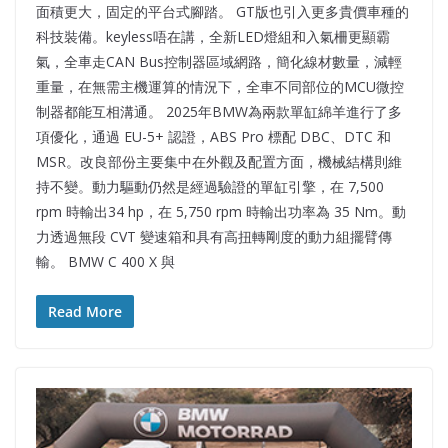
面積更大，固定的平台式腳踏。 GT版也引入更多貴價車種的
科技裝備。keyless唔在講，全新LED燈組和入氣柵更顯霸
氣，全車走CAN Bus控制器區域網路，簡化線材數量，減輕
重量，在無需主機運算的情況下，全車不同部位的MCU微控
制器都能互相溝通。 2025年BMW為兩款單缸綿羊進行了多
項優化，通過 EU-5+ 認證，ABS Pro 標配 DBC、DTC 和
MSR。改良部份主要集中在外觀及配置方面，機械結構則維
持不變。動力驅動仍然是經過驗證的單缸引擎，在 7,500
rpm 時輸出34 hp，在 5,750 rpm 時輸出功率為 35 Nm。動
力透過無段 CVT 變速箱和具有高扭轉剛度的動力組擺臂傳
輸。 BMW C 400 X 與
Read More