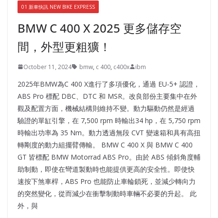
01 新車快訊 NEW BIKE EXPRESS
BMW C 400 X 2025 更多儲存空
間，外型更粗獷！
October 11, 2024
bmw
,
c 400
,
c400x
ibm
2025年BMW為C 400 X進行了多項優化，通過 EU-5+ 認證，
ABS Pro 標配 DBC、DTC 和 MSR。改良部份主要集中在外
觀及配置方面，機械結構則維持不變。動力驅動仍然是經過
驗證的單缸引擎，在 7,500 rpm 時輸出34 hp，在 5,750 rpm
時輸出功率為 35 Nm。動力透過無段 CVT 變速箱和具有高扭
轉剛度的動力組擺臂傳輸。 BMW C 400 X 與 BMW C 400
GT 皆標配 BMW Motorrad ABS Pro。由於 ABS 傾斜角度輔
助制動，即使在彎道製動時也能提供更高的安全性。即使快
速按下煞車桿，ABS Pro 也能防止車輪鎖死，並減少轉向力
的突然變化，從而減少在衝擊制動時車輛不必要的升起。 此
外，與