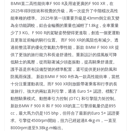
BMW直二高性能街車F 900 R及用途更廣的F 900 XR，在
2025年得到技術和視覺的升級，再一次提升了中階檔次高性
能車種的標準。 2025年第一項重要升級是43mm倒立前叉變
為全功能調較，鋁合金輪圈的重量也減輕了1.8kg，全車重量
少了3 KG。F 900 R的駕駛姿勢變得更進取，創造一個更運動
且更靠近前輪的騎行位置。 而F 900 XR的風阻也有減少。透
過前整流罩的優化空氣動力學性能，新款 BMW F 900 XR 提
供了更強的旅行能力和長途舒適性。重新設計的擋風板可降
低騎士的風壓，從而顯著減少頭盔振動，提高騎乘舒適度。
護手器是所有設備型號的標準配置，還可提供更好的防風和
防風雨保護。 新款BMW F 900 R作為一款高性能街車，當然
十分注重運動表現。而F 900 XR則放眼帶著乘客和行李的長
途旅行。強大的兩缸直列引擎，通過 Euro 5+ 認證。標配了
動態騎乘模式、動態牽引力控制 (DTC) 和引擎阻力矩控制。
新款BMW F 900 R 和 F 900 XR的直二引擎排氣量仍是895
cc，最大馬力仍是105 bhp，但符合了最新的Euro 5+ 認證要
求。引擎從4500rpm開始，扭力已經超過8.4kg-m，一直至
8000rpm達至9.38kg-m輸出。