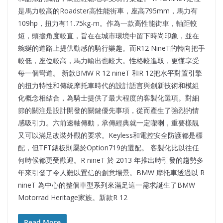
是馬力較高的Roadster高性能街車，座高795mm，馬力有
109hp，扭力有11.75kg-m。作為一款高性能街車，軸距較
短，頭擔角度較直，旨在在城市環境中留下時尚印象，並在
蜿蜒的道路上提供動感的騎行樂趣。而R12 NineT的轉向把手
較低，座位較高，馬力輸出也較大。性格較進取，更懂享受
每一個彎道。 新款BMW R 12 nineT 和R 12把水平對置引擎
的扭力特性和傳統摩托車時代的設計語言與創新技術和模組
化概念相結合，為騎士提供了最大程度的客製化選項。對細
節的關注是設計開發的關鍵優先事項，從而產生了強烈的情
感吸引力。六前速軸傳動，承傳經典就一定㗎喇，重要樣靚
又可以滿足改裝外觀的要求。Keyless和電控安全防護都是標
配，但TFT錶板則屬於Option719的選配。 客製化比以往任
何時候都更受歡迎。R nineT 於 2013 年推出時引發的趨勢多
年來引發了令人難以置信的創意場景。BMW 摩托車透過以 R
nineT 為中心的整個車型系列來滿足這一需求誕生了BMW
Motorrad Heritage家族。新款R 12
Read More