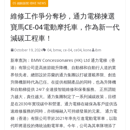
05 鐵騎新聞 IBIKE NEWS
維修工作爭分奪秒，通力電梯揀選
寶馬CE-04電動摩托車，作為新一代
減碳工程車！
October 19, 2024
04
,
bmw
,
ce-04
,
ce04
,
kone
ibm
新車查詢：BMW Concessionaires (HK) Ltd 通力電梯（香
港）有限公司是高效節能升降機、自動梯和自動行人道的業
界領先者。總部設於芬蘭的通力集團以打破運載界限、創造
升降機新時代為已任。在提供相關產品的同時，也為升降機
和自動梯提供 24/7 全連接智能維修和保養服務。 正所謂能
力越大，責任越大。通力集團制定了一系列減碳政策，目標
是在2030年實現碳中和營運。通力電梯在確保為客戶提供迅
速維修服務的同時，亦積極融入可持續發展的元素。 通力電
梯（香港）有限公司早於2021年率先引進電動電單車，以取
代即將退役的傳統油動電單車。今年，公司為其車隊增添了