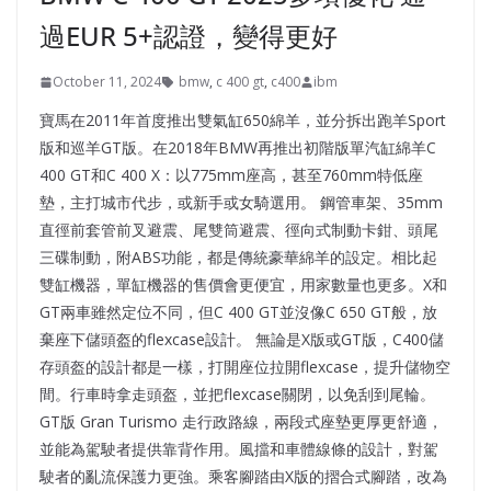
過EUR 5+認證，變得更好
October 11, 2024
bmw
,
c 400 gt
,
c400
ibm
寶馬在2011年首度推出雙氣缸650綿羊，並分拆出跑羊Sport
版和巡羊GT版。在2018年BMW再推出初階版單汽缸綿羊C
400 GT和C 400 X：以775mm座高，甚至760mm特低座
墊，主打城市代步，或新手或女騎選用。 鋼管車架、35mm
直徑前套管前叉避震、尾雙筒避震、徑向式制動卡鉗、頭尾
三碟制動，附ABS功能，都是傳統豪華綿羊的設定。相比起
雙缸機器，單缸機器的售價會更便宜，用家數量也更多。X和
GT兩車雖然定位不同，但C 400 GT並沒像C 650 GT般，放
棄座下儲頭盔的flexcase設計。 無論是X版或GT版，C400儲
存頭盔的設計都是一樣，打開座位拉開flexcase，提升儲物空
間。行車時拿走頭盔，並把flexcase關閉，以免刮到尾輪。
GT版 Gran Turismo 走行政路線，兩段式座墊更厚更舒適，
並能為駕駛者提供靠背作用。風擋和車體線條的設計，對駕
駛者的亂流保護力更強。乘客腳踏由X版的摺合式腳踏，改為