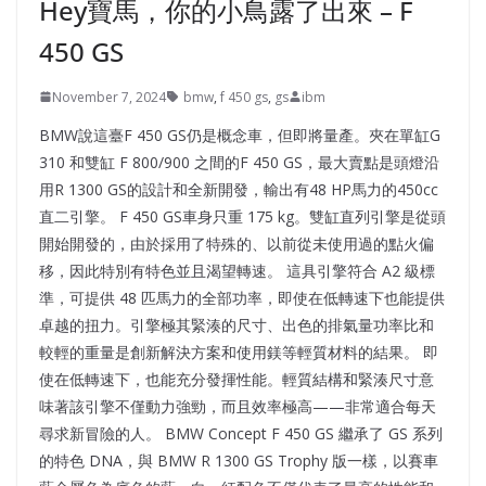
Hey寶馬，你的小鳥露了出來 – F
450 GS
November 7, 2024
bmw
,
f 450 gs
,
gs
ibm
BMW說這臺F 450 GS仍是概念車，但即將量產。夾在單缸G
310 和雙缸 F 800/900 之間的F 450 GS，最大賣點是頭燈沿
用R 1300 GS的設計和全新開發，輸出有48 HP馬力的450cc
直二引擎。 F 450 GS車身只重 175 kg。雙缸直列引擎是從頭
開始開發的，由於採用了特殊的、以前從未使用過的點火偏
移，因此特別有特色並且渴望轉速。 這具引擎符合 A2 級標
準，可提供 48 匹馬力的全部功率，即使在低轉速下也能提供
卓越的扭力。引擎極其緊湊的尺寸、出色的排氣量功率比和
較輕的重量是創新解決方案和使用鎂等輕質材料的結果。 即
使在低轉速下，也能充分發揮性能。輕質結構和緊湊尺寸意
味著該引擎不僅動力強勁，而且效率極高——非常適合每天
尋求新冒險的人。 BMW Concept F 450 GS 繼承了 GS 系列
的特色 DNA，與 BMW R 1300 GS Trophy 版一樣，以賽車