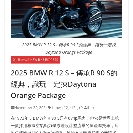
2025 BMW R 12 S - 傳承R 90 S的經典，識玩一定揀
Daytona Orange Package
01 新車快訊 NEW BIKE EXPRESS
2025 BMW R 12 S – 傳承R 90 S的
經典，識玩一定揀Daytona
Orange Package
November 29, 2024
bmw
,
r12
,
r12s
,
r9t
ibm
在1973年，BMW的R 90 S只有67hp馬力，但它是世界上第
一款採用根據空氣動力學原理設計整流罩的量產摩托車，所
以仍能造出199.64km/h極速，被喻為當時摩托車的音障極