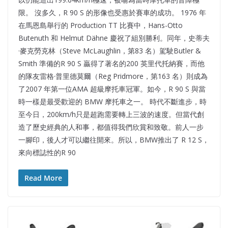
限。 沒多久，R 90 S 的形像也受惠於賽車的成功。 1976 年
在馬恩島舉行的 Production TT 比賽中，Hans-Otto
Butenuth 和 Helmut Dähne 慶祝了組別勝利。同年，史蒂夫
·麥克勞克林（Steve McLaughlin，第83 名）駕駛Butler &
Smith 準備的R 90 S 贏得了著名的200 英里代托納賽，而他
的隊友雷格·普里德莫爾（Reg Pridmore，第163 名）則成為
了2007 年第一位AMA 超級摩托車冠軍。如今，R 90 S 與當
時一樣是最受歡迎的 BMW 摩托車之一。 時代不斷進步，時
至今日，200km/h只是超跑需要轉上三波的速度。但當代創
造了歷史經典的人和事，都值得我們欣賞和致敬。前人一步
一腳印，後人才可以繼往開來。所以，BMW推出了 R 12 S，
來向標誌性的R 90
Read More